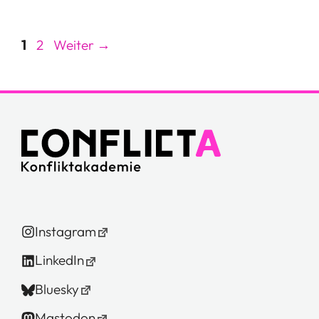
Seite
Seite
1
2
Weiter
→
Instagram
LinkedIn
Bluesky
Mastodon