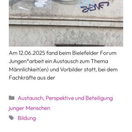
Am 12.06.2025 fand beim Bielefelder Forum
Jungen*arbeit ein Austausch zum Thema
Männlichkeit(en) und Vorbilder statt, bei dem
Fachkräfte aus der
Kategorien
Austausch
,
Perspektive und Beteiligung
junger Menschen
Schlagwörter
Bildung