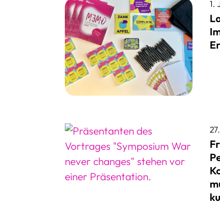
1. 
L
Im
Er
27
Fr
Pe
Ko
mu
ku