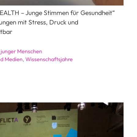
tHEALTH – Junge Stimmen für Gesundheit“
ungen mit Stress, Druck und
htbar
g junger Menschen
nd Medien
,
Wissenschaftsjahre