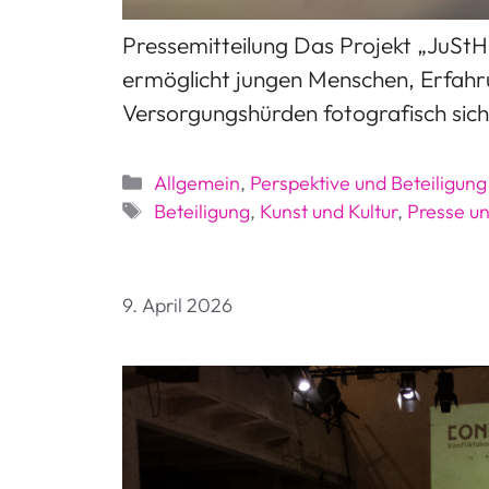
Pressemitteilung Das Projekt „JuS
ermöglicht jungen Menschen, Erfahr
Versorgungshürden fotografisch sic
Kategorien
Allgemein
,
Perspektive und Beteiligun
Schlagwörter
Beteiligung
,
Kunst und Kultur
,
Presse u
9. April 2026