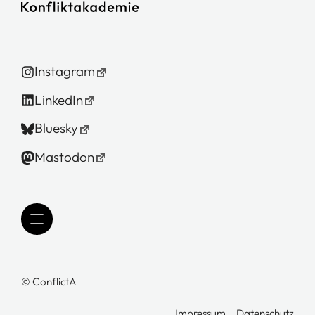
Instagram
LinkedIn
Bluesky
Mastodon
© ConflictA
Impressum
Datenschutz