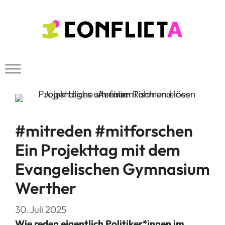
Zum
Inhalt
springen
#mitreden #mitforschen 
Ein Projekttag mit dem
Evangelischen Gymnasium
Werther
30. Juli 2025
Wie reden eigentlich Politiker*innen im