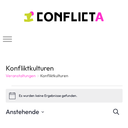
Zum
Inhalt
springen
Konfliktkulturen
Veranstaltungen
Konfliktkulturen
Veranstaltungen
Es wurden keine Ergebnisse gefunden.
H
i
n
V
Anstehende
S
w
e
u
e
D
i
c
s