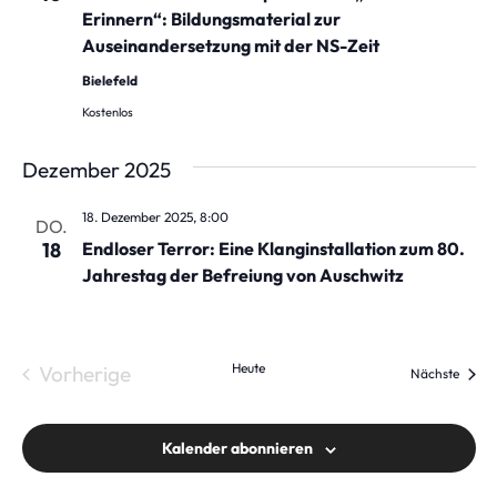
n
m
Erinnern“: Bildungsmaterial zur
s
w
Auseinandersetzung mit der NS-Zeit
t
ä
Bielefeld
h
a
Kostenlos
l
l
e
Dezember 2025
t
n
u
18. Dezember 2025, 8:00
DO.
.
18
Endloser Terror: Eine Klanginstallation zum 80.
n
Jahrestag der Befreiung von Auschwitz
g
e
n
Heute
Vorherige
Verans
Nächste
S
Veranstaltungen
u
Kalender abonnieren
c