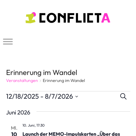
Zum
Inhalt
springen
Erinnerung im Wandel
Veranstaltungen
Erinnerung im Wandel
Veranstaltungen
V
12/18/2025
 - 
8/7/2026
S
u
e
D
c
Juni 2026
a
h
r
e
t
a
10. Juni, 17:30
MI.
u
10
Launch der MEMO-Impulskarten „Über das